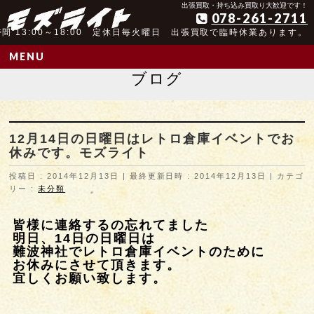
アンティーク玩具取扱歴25年以上の実績
出張買取・持ち込み買取り大歓迎です！
078-261-2711
間 13:00～18:00 定休日毎火曜日 出張買取で臨時休業あります。
MENU
ブログ
12月14日の日曜日はレトロ倉庫イベントでお
休みです。モズライト
投稿日 : 2014年12月13日
最終更新日時 : 2014年12月13日
カテゴ
リー :
未分類
皆様に連絡するの忘れてました
明日、14日の日曜日は
難波神社でレトロ倉庫イベントのために
お休みにさせて頂きます。
宜しくお願い致します。