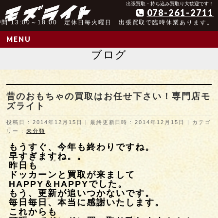
アンティーク玩具取扱歴25年以上の実績
出張買取・持ち込み買取り大歓迎です！
078-261-2711
間 13:00～18:00 定休日毎火曜日 出張買取で臨時休業あります。
MENU
ブログ
昔のおもちゃの買取はお任せ下さい！専門店モ
ズライト
投稿日 : 2014年12月15日
最終更新日時 : 2014年12月15日
カテゴ
リー :
未分類
もうすぐ、今年も終わりですね。
早すぎますね。。
昨日も
ドッカーンと買取が来まして
HAPPY＆HAPPYでした。
もう、更新が追いつかないです。
毎日毎日、本当に感謝いたします。
これからも