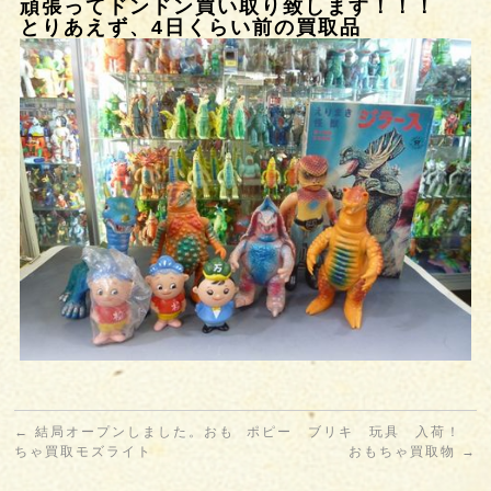
頑張ってドンドン買い取り致します！！！
とりあえず、4日くらい前の買取品
←
結局オープンしました。おも
ポピー ブリキ 玩具 入荷！
ちゃ買取モズライト
おもちゃ買取物
→