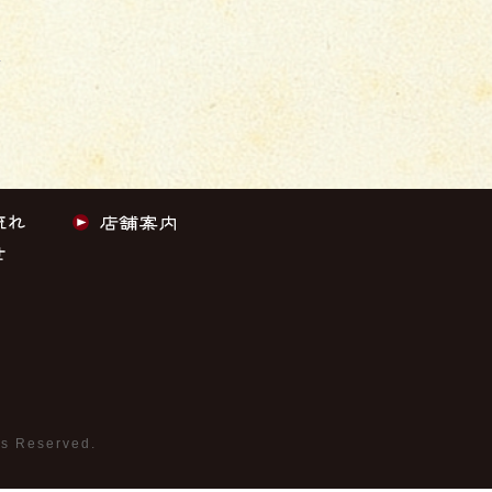
し
→
ts Reserved.