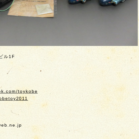
ビル1F
ok.com/toykobe
kobetoy2011
b.ne.jp