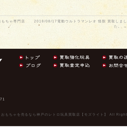
おもちゃ専門店
2018/08/17電動ウルトラマンレオ 怪獣 買取しま
た。
。
771
©
おもちゃを売るなら神戸のレトロ玩具買取店【モズライト】
All Righ