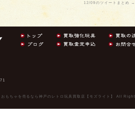
12/09のツイートまとめ
。
771
©
おもちゃを売るなら神戸のレトロ玩具買取店【モズライト】
All Righ