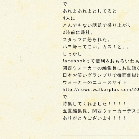
で
あれよあれよとしてると
4人に・・・・
とんでもない話題で盛り上がり
2時前に帰社。
スタッフに怒られた。
ハヨ帰ってこい。カス！と。。
しっかし
facebookって便利＆おもろいわ
関西ウォーカーの編集長にお世話
日本お笑いグランプリで御面倒掛
ウォーカーのニュースサイト
http://news.walkerplus.com/2
で
特集してくれました！！！！
玉置編集長、関西ウォーカーデス
ありがとうございます！！！