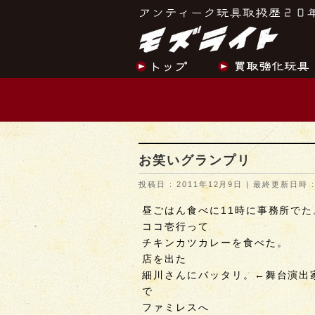
お笑いグランプリ
投稿日 : 2011年12月9日
最終更新日時 :
昼ごはん食べに11時に事務所でた
ココ壱行って
チキンカツカレーを食べた。
店を出た
細川さんにバッタリ。←舞台演出
で
ファミレスへ