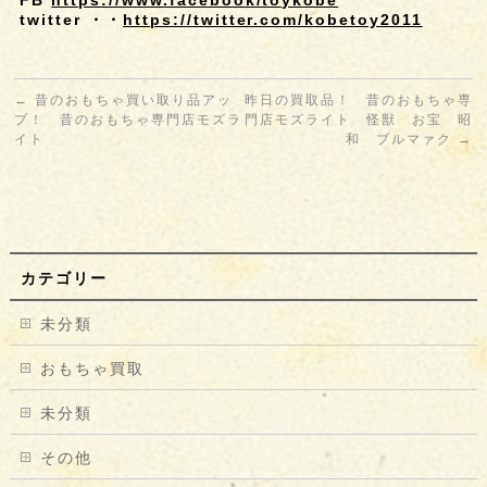
FB
https://www.facebook/toykobe
twitter ・・
https://twitter.com/kobetoy2011
←
昔のおもちゃ買い取り品アッ
昨日の買取品！ 昔のおもちゃ専
プ！ 昔のおもちゃ専門店モズラ
門店モズライト 怪獣 お宝 昭
イト
和 ブルマァク
→
カテゴリー
未分類
おもちゃ買取
未分類
その他