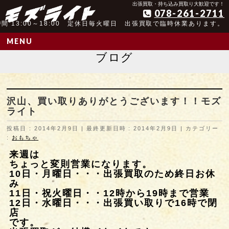
アンティーク玩具取扱歴25年以上の実績
出張買取・持ち込み買取り大歓迎です！
078-261-2711
間 13:00～18:00 定休日毎火曜日 出張買取で臨時休業あります。
MENU
ブログ
沢山、買い取りありがとうございます！！モズ
ライト
投稿日 : 2014年2月9日
最終更新日時 : 2014年2月9日
カテゴリー
:
おもちゃ
来週は
ちょっと変則営業になります。
10日・月曜日・・・出張買取のため終日お休
み
11日・祝火曜日・・12時から19時まで営業
12日・水曜日・・・出張買い取りで16時で閉
店
です。