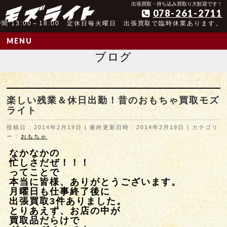
アンティーク玩具取扱歴25年以上の実績
出張買取・持ち込み買取り大歓迎です！
078-261-2711
間 13:00～18:00 定休日毎火曜日 出張買取で臨時休業あります。
MENU
ブログ
楽しい残業＆休日出勤！昔のおもちゃ買取モズ
ライト
投稿日 : 2014年2月19日
最終更新日時 : 2014年2月19日
カテゴリ
ー :
おもちゃ
なかなかの
忙しさだぜ！！！
ってことで
本当に皆様、ありがとうございます。
月曜日も仕事終了後に
出張買取3件ありました。
とりあえず、お店の中が
買取品だらけで