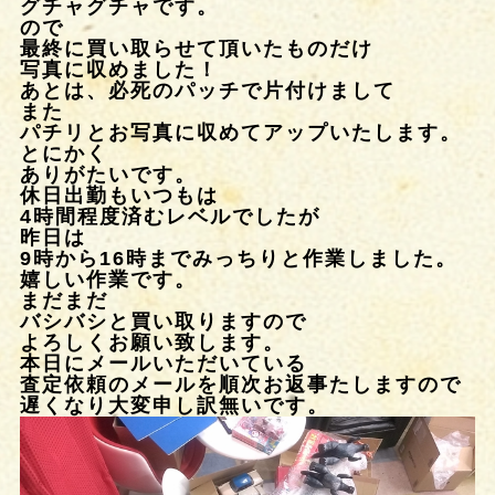
グチャグチャです。
ので
最終に買い取らせて頂いたものだけ
写真に収めました！
あとは、必死のパッチで片付けまして
また
パチリとお写真に収めてアップいたします。
とにかく
ありがたいです。
休日出勤もいつもは
4時間程度済むレベルでしたが
昨日は
9時から16時までみっちりと作業しました。
嬉しい作業です。
まだまだ
バシバシと買い取りますので
よろしくお願い致します。
本日にメールいただいている
査定依頼のメールを順次お返事たしますので
遅くなり大変申し訳無いです。