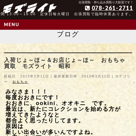
アンティーク玩具取扱歴25年以上の実績
出張買取・持ち込み買取り大歓迎です！
078-261-2711
間 13:00～18:00 定休日毎火曜日 出張買取で臨時休業あります。
MENU
ブログ
入荷じょ～ほ～＆お店じょ～ほ～ おもちゃ
買取 モズライト 昭和
投稿日 : 2013年2月11日
最終更新日時 : 2013年2月11日
カテゴリ
ー :
おもちゃ
みなさま！！！
毎度おおきにです！
おおきに、ookini、オオキニ です。
最近は、新たにコレクションを始める方が
増えてきたようなと
都合よく思ったりしてます。
原因は
新しい出会いが多いんですよね。