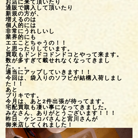
お店に来て頂いたり
通販で購入して頂いたり
新規の方が、
増えるのは
個人的には
非常にうれしいし
業界的にも
エエことちゃうの！！
と思ったりしています。
買取もドンドコドンドコとやって来ます。
数が多すぎて載せれなくなってきまし
た。。。
適当にアップしていきます！！
今回は、袋入りのソフビが結構入荷しまし
た！！
あと
ブリキです。
今月は、あと2件出張が待ってます。
宅配買取も凄い事になってきました。
みなさん、ありがとうございます！！！
昨日、ケンコバさんと宮川さんが
御来店してくれました！