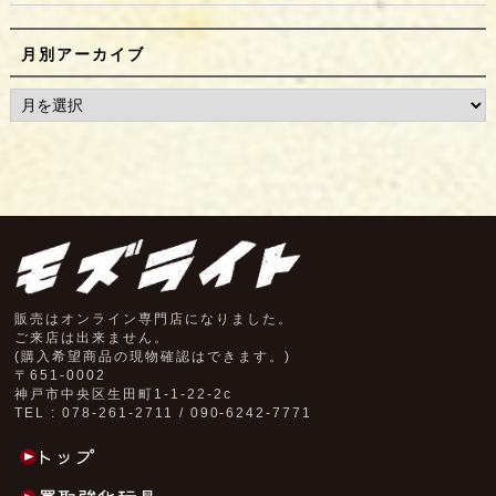
月別アーカイブ
販売はオンライン専門店になりました。
ご来店は出来ません。
(購入希望商品の現物確認はできます。)
〒651-0002
神戸市中央区生田町1-1-22-2c
TEL : 078-261-2711 / 090-6242-7771