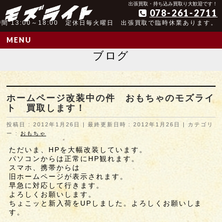
アンティーク玩具取扱歴25年以上の実績
出張買取・持ち込み買取り大歓迎です！
078-261-2711
間 13:00～18:00 定休日毎火曜日 出張買取で臨時休業あります。
MENU
ブログ
ホームページ改装中の件 おもちゃのモズライ
ト 買取します！
投稿日 : 2012年1月26日
最終更新日時 : 2012年1月26日
カテゴリ
ー :
おもちゃ
ただいま、HPを大幅改装しています。
パソコンからは正常にHP観れます。
スマホ、携帯からは
旧ホームページが表示されます。
早急に対応して行きます。
よろしくお願いします。
ちょこッと新入荷をUPしました。
よろしくお願いしま
す。