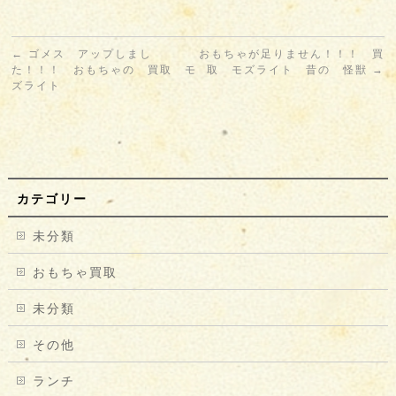
←
ゴメス アップしまし
おもちゃが足りません！！！ 買
た！！！ おもちゃの 買取 モ
取 モズライト 昔の 怪獣
→
ズライト
カテゴリー
未分類
おもちゃ買取
未分類
その他
ランチ