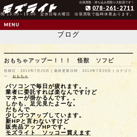
アンティーク玩具取扱歴25年以上の実績
出張買取・持ち込み買取り大歓迎です！
078-261-2711
間 13:00～18:00 定休日毎火曜日 出張買取で臨時休業あります。
MENU
ブログ
おもちゃアップー！！！ 怪獣 ソフビ
投稿日 : 2013年7月25日
最終更新日時 : 2013年7月25日
カテゴリ
ー :
おもちゃ
パソコンで毎日が疲れます。。
業者に委託すれば楽なんですけど
マネーが掛かるんです。。
しかも、足元見たよーな。
だもんで
少しづつアップしています。
新HPと言わないすけど
販売品アップHPです。
モズライト ソッコー買えます