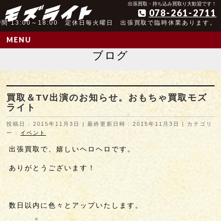
アンティーク玩具取扱歴25年以上の実績
出張買取・持ち込み買取り大歓迎です！
078-261-2711
間 13:00～18:00 定休日毎火曜日 出張買取で臨時休業あります。
MENU
ブログ
買取＆TV出演のお知らせ。おもちゃ買取モズ
ライト
投稿日 : 2015年11月3日
最終更新日時 : 2015年11月3日
カテゴリ
ー :
イベント
出張買取で、嬉しいヘロヘロです。
ありがとうございます！
数日以内に色々とアップいたします。