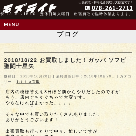
アンティーク玩具取扱歴25年以上の実績
出張買取・持ち込み買取り大歓迎です！
078-261-2711
間 13:00～18:00 定休日毎火曜日 出張買取で臨時休業あります。
MENU
ブログ
2018/10/22 お買取しました！ガッパ ソフビ
聖闘士星矢
投稿日 : 2018年10月20日
最終更新日時 : 2018年10月20日
カテゴ
リー :
おもちゃ買取
店内の模様替えを3日ほど前からやりだしたのですが
もう、店内ぐちゃぐちゃで大変です。
やらなければよかった。。。。
そんな中でも買い取りたくさんありました。
ありがとうございます！
出張買取も行ったりで中々、忙しいですが