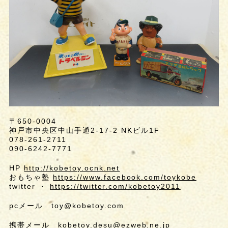
〒650-0004
神戸市中央区中山手通2-17-2 NKビル1F
078-261-2711
090-6242-7771
HP
http://kobetoy.ocnk.net
おもちゃ塾
https://www.facebook.com/toykobe
twitter ・
https://twitter.com/kobetoy2011
pcメール toy@kobetoy.com
携帯メール kobetoy.desu@ezweb.ne.jp