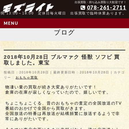
アンティーク玩具取扱歴25年以上の実績
出張買取・持ち込み買取り大歓迎です！
078-261-2711
間 13:00～18:00 定休日毎火曜日 出張買取で臨時休業あります。
MENU
ブログ
2018年10月28日 ブルマァク 怪獣 ソフビ 買
取しました。東宝
投稿日 : 2018年10月28日
最終更新日時 : 2018年10月28日
カテゴ
リー :
おもちゃ買取
物凄い量の買取が続き大変ありがたいです！
倉庫の在庫が寂しくなっていたので、嬉しいです。
ちょこちょこくる、昔のおもちゃの査定の全国放送のTV
番組のおかげで全国から買取がきます。
全国放送の特番は再放送が結構頻繁に放送するようで非
常にありがたいです。