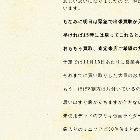
悲しい思いになりましたので、や
います。
ちなみに明日は緊急で出張買取が
早ければ15時には戻ってこれる
おもちゃ買取、査定来店ご希望の
予定では11月13日あたりに営業
それまでに買い取りした大量のお
もう、ほぼ8割方は片付いている
思い出すと腹が立ちますが仕方な
未使用デッドのブリキ仮面ライダ
袋入りのミニソフビ30体位まと