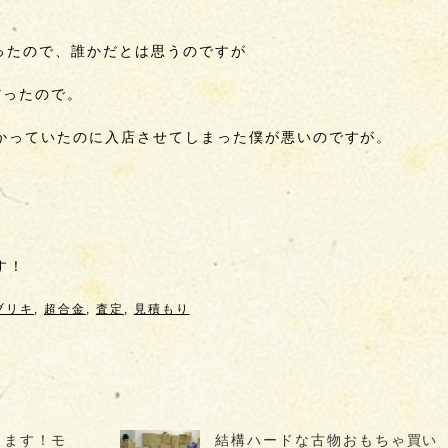
かったので、誰かだとは思うのですが
だったので。
かっていたのに入店させてしまった僕が悪いのですが。
す！
ブリキ
,
超合金
,
査定
,
見積もり
します！モ
結構ハードな古物おもちゃ買い