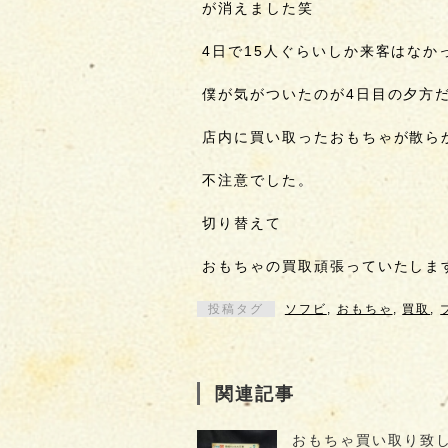
が消えました笑
4日で15人ぐらいしか来客はな
僕が気がついたのが4日目の夕方
店内に買い取ったおもちゃが散ら
不注意でした。
切り替えて
おもちゃの買取頑張っていたしま
投稿タグ
ソフビ
,
おもちゃ
,
買取
,
関連記事
おもちゃ買い取り致