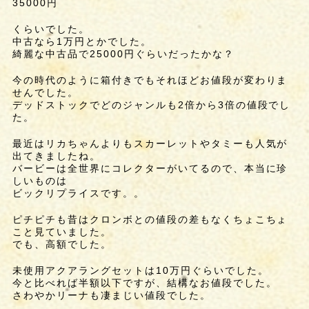
35000円
くらいでした。
中古なら1万円とかでした。
綺麗な中古品で25000円ぐらいだったかな？
今の時代のように箱付きでもそれほどお値段が変わりま
せんでした。
デッドストックでどのジャンルも2倍から3倍の値段でし
た。
最近はリカちゃんよりもスカーレットやタミーも人気が
出てきましたね。
バービーは全世界にコレクターがいてるので、本当に珍
しいものは
ビックリプライスです。。
ピチピチも昔はクロンボとの値段の差もなくちょこちょ
こと見ていました。
でも、高額でした。
未使用アクアラングセットは10万円ぐらいでした。
今と比べれば半額以下ですが、結構なお値段でした。
さわやかリーナも凄まじい値段でした。