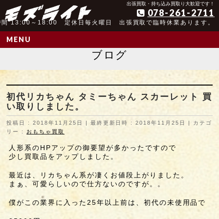
アンティーク玩具取扱歴25年以上の実績
出張買取・持ち込み買取り大歓迎です！
078-261-2711
間 13:00～18:00 定休日毎火曜日 出張買取で臨時休業あります。
MENU
ブログ
初代リカちゃん タミーちゃん スカーレット 買
い取りしました。
投稿日 : 2018年11月25日
最終更新日時 : 2018年11月25日
カテゴ
リー :
おもちゃ買取
人形系のHPアップの御要望が多かったですので
少し買取品をアップしました。
最近は、リカちゃん系が凄くお値段上がりました。
まぁ、可愛らしいので仕方ないのですが。。
僕がこの業界に入った25年以上前は、初代の未使用品で