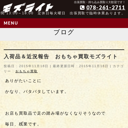
アンティーク玩具取扱歴25年以上の実績
出張買取・持ち込み買取り大歓迎です！
078-261-2711
間 13:00～18:00 定休日毎火曜日 出張買取で臨時休業あります。
MENU
ブログ
入荷品＆近況報告 おもちゃ買取モズライト
投稿日 : 2015年11月18日
最終更新日時 : 2015年11月18日
カテゴ
リー :
おもちゃ買取
ありがたいことに
かなり、バタバタしています。
お店も買取品で足の踏み場がなくなりそうなので
毎日、残業です。