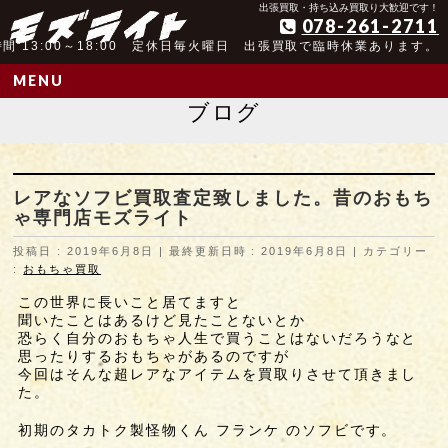
アンティーク玩具取扱歴25年以上の実績
出張買取・持ち込み買取り大歓迎です！
078-261-2711
間 13:00～18:00 定休日毎火曜日 出張買取で臨時休業あります。
MENU
ブログ
レアなソフビ買取査定致しました。昔のおもち
ゃ専門店モズライト
投稿日 : 2019年6月8日
最終更新日時 : 2019年6月8日
カテゴリー
:
おもちゃ買取
この世界に長いこと居てますと
聞いたことはあるけど見たことないとか
恐らく自分のおもちゃ人生で買うことはないだろうなと
思ったりするおもちゃがあるのですが
今回はそんな超レアなアイテムを買取りさせて頂きまし
た。
初期のタカトク製怪物くん フランケ のソフビです。