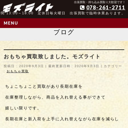
アンティーク玩具取扱歴25年以上の実績
出張買取・持ち込み買取り大歓迎です！
078-261-2711
間 13:00～18:00 定休日毎火曜日 出張買取で臨時休業あります。
MENU
ブログ
おもちゃ買取致しました。モズライト
投稿日 : 2020年9月3日
最終更新日時 : 2020年9月3日
カテゴリー
:
おもちゃ買取
ちょこちょこと買取があり長期在庫を
在庫整理しながら、商品を入れ替える事ができて
嬉しい限りです。
長期在庫と新入荷を上手に入れ替えながら在庫を減らし